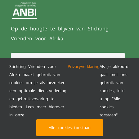
Op de hoogte te blijven van Stichting
Vrienden voor Afrika
Stichting Vrienden voor
Privacyverklaring
Als je akkoord
Afrika maakt gebruik van
gaat met ons
INSCHRIJVEN
cookies om je als bezoeker
gebruik van
een optimale dienstverlening
cookies, klikt
en gebruikservaring te
u op "Alle
bieden. Lees meer hierover
cookies
© Copyright 2022 | All Rights Reserved | Powered
in onze
toestaan".
by
XY Marketing
Solutions
|
Disclaimer
|
Cookieverklaring
Alle cookies toestaan