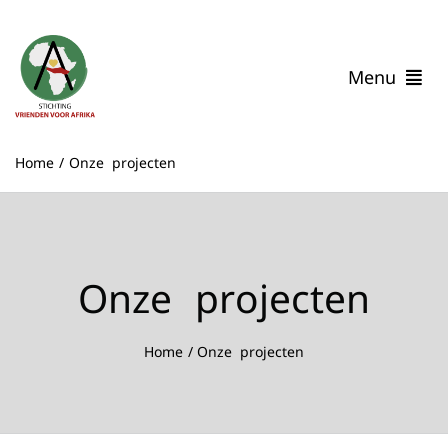
Ga
naar
inhoud
Menu
Home
Home
Onze projecten
Wie zijn wij
Onze Impact
Verhalen uit Malawi
Help mee
Onze projecten
Contact
Home
Onze projecten