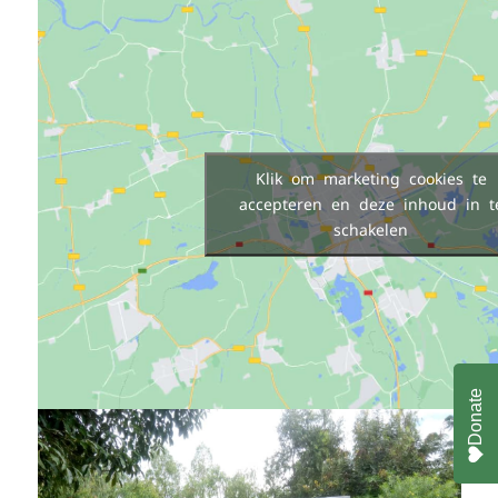
Klik om marketing cookies te
accepteren en deze inhoud in t
schakelen
Donate
how to em