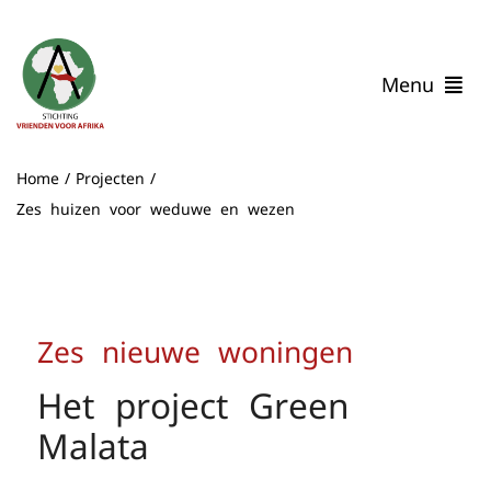
Ga
naar
inhoud
Menu
Home
Home
Projecten
Wie zijn wij
Zes huizen voor weduwe en wezen
Onze Impact
Verhalen uit Malawi
Help mee
Contact
Zes nieuwe woningen
Het project Green
Malata