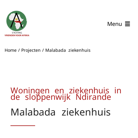
Ga
naar
inhoud
Menu
Home
Home
Projecten
Malabada ziekenhuis
Wie zijn wij
Onze Impact
Verhalen uit Malawi
Help mee
Woningen en ziekenhuis in
Contact
de sloppenwijk Ndirande
Malabada ziekenhuis