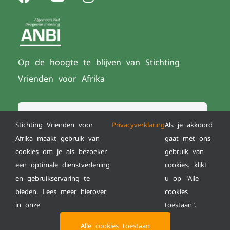
Op de hoogte te blijven van Stichting
Vrienden voor Afrika
Stichting Vrienden voor
Privacyverklaring
Als je akkoord
Afrika maakt gebruik van
gaat met ons
INSCHRIJVEN
cookies om je als bezoeker
gebruik van
een optimale dienstverlening
cookies, klikt
en gebruikservaring te
u op "Alle
bieden. Lees meer hierover
cookies
© Copyright 2022 | All Rights Reserved | Powered
in onze
toestaan".
by
XY Marketing
Solutions
|
Disclaimer
|
Cookieverklaring
Alle cookies toestaan