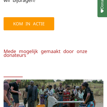
Donate
wil bijdragen?
KOM IN ACTIE
Mede mogelijk gemaakt door onze
donateurs
Onze Projecten