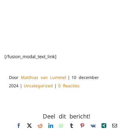
[/fusion_modal_text_link]
Door
Matthias van Lummel
|
10 december
2024
|
Uncategorized
|
0 Reacties
Deel dit bericht!
Facebook
X
Reddit
LinkedIn
WhatsApp
Tumblr
Pinterest
Vk
Xing
E-
mail