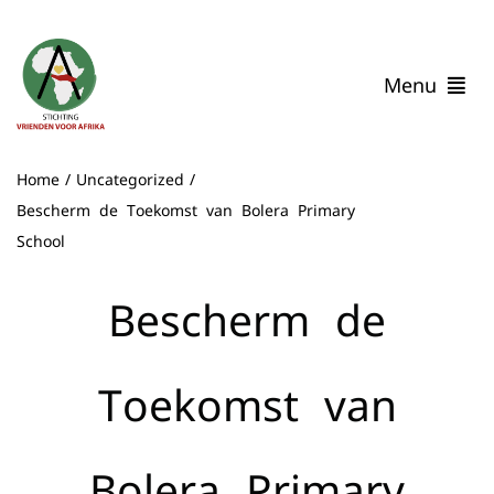
Ga
naar
inhoud
Menu
Home
Home
Uncategorized
Wie zijn wij
Bescherm de Toekomst van Bolera Primary
Onze Impact
School
Verhalen uit Malawi
Help mee
Bescherm de
Contact
Toekomst van
Bolera Primary