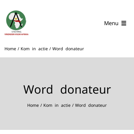
Ga
naar
inhoud
Menu
Home
Home
Kom in actie
Word donateur
Wie zijn wij
Onze Impact
Verhalen uit Malawi
Help mee
Word donateur
Contact
Home
Kom in actie
Word donateur