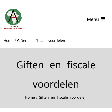
Ga
naar
inhoud
Menu
Home
Home
Giften en fiscale voordelen
Wie zijn wij
Onze Impact
Verhalen uit Malawi
Giften en fiscale
Help mee
Contact
voordelen
Home
Giften en fiscale voordelen